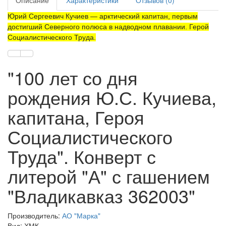
Описание
Характеристики
Отзывов (0)
Юрий Сергеевич Кучиев — арктический капитан, первым
достигший Северного полюса в надводном плавании. Герой
Социалистического Труда.
"100 лет со дня
рождения Ю.С. Кучиева,
капитана, Героя
Социалистического
Труда". Конверт с
литерой "А" с гашением
"Владикавказ 362003"
Производитель:
АО "Марка"
Вид: ХМК