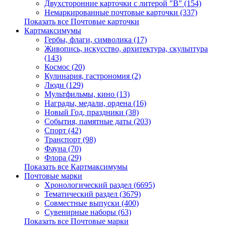
Двухсторонние карточки с литерой "В" (154)
Немаркированные почтовые карточки (337)
Показать все Почтовые карточки
Картмаксимумы
Гербы, флаги, символика (17)
Живопись, искусство, архитектура, скульптура
(143)
Космос (20)
Кулинария, гастрономия (2)
Люди (129)
Мультфильмы, кино (13)
Награды, медали, ордена (16)
Новый Год, праздники (38)
События, памятные даты (203)
Спорт (42)
Транспорт (98)
Фауна (70)
Флора (29)
Показать все Картмаксимумы
Почтовые марки
Хронологический раздел (6695)
Тематический раздел (3679)
Совместные выпуски (400)
Сувенирные наборы (63)
Показать все Почтовые марки