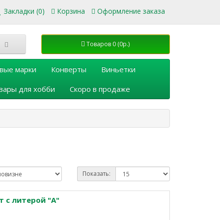
Закладки (0)
Корзина
Оформление заказа
Товаров 0 (0р.)
вые марки
Конверты
Виньетки
вары для хобби
Скоро в продаже
Показать:
т с литерой "А"