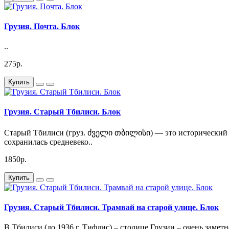
Грузия. Почта. Блок
..
275р.
Купить
Грузия. Старый Тбилиси. Блок
Старый Тбилиси (груз. ძველი თბილისი) — это исторический ц
сохранилась средневеко..
1850р.
Купить
Грузия. Старый Тбилиси. Трамвай на старой улице. Блок
В Тбилиси (до 1936 г. Тифлис) – столице Грузии – очень заме