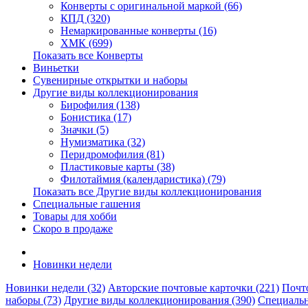
Конверты с оригинальной маркой (66)
КПД (320)
Немаркированные конверты (16)
ХМК (699)
Показать все Конверты
Виньетки
Сувенирные открытки и наборы
Другие виды коллекционирования
Бирофилия (138)
Бонистика (17)
Значки (5)
Нумизматика (32)
Перидромофилия (81)
Пластиковые карты (38)
Филотаймия (календаристика) (79)
Показать все Другие виды коллекционирования
Специальные гашения
Товары для хобби
Скоро в продаже
Новинки недели
Новинки недели (32)
Авторские почтовые карточки (221)
Почто
наборы (73)
Другие виды коллекционирования (390)
Специальн