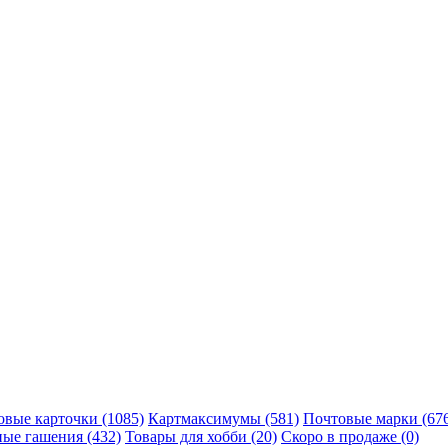
вые карточки (1085)
Картмаксимумы (581)
Почтовые марки (67
ые гашения (432)
Товары для хобби (20)
Скоро в продаже (0)