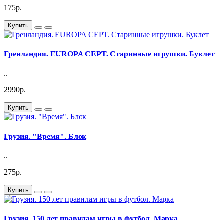
175р.
Купить
Гренландия. EUROPA CEPT. Старинные игрушки. Буклет
..
2990р.
Купить
Грузия. "Время". Блок
..
275р.
Купить
Грузия. 150 лет правилам игры в футбол. Марка