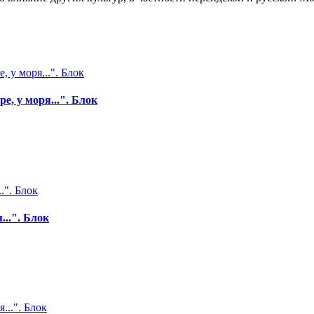
, у моря...". Блок
..". Блок