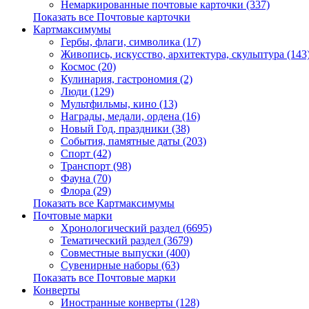
Немаркированные почтовые карточки (337)
Показать все Почтовые карточки
Картмаксимумы
Гербы, флаги, символика (17)
Живопись, искусство, архитектура, скульптура (143
Космос (20)
Кулинария, гастрономия (2)
Люди (129)
Мультфильмы, кино (13)
Награды, медали, ордена (16)
Новый Год, праздники (38)
События, памятные даты (203)
Спорт (42)
Транспорт (98)
Фауна (70)
Флора (29)
Показать все Картмаксимумы
Почтовые марки
Хронологический раздел (6695)
Тематический раздел (3679)
Совместные выпуски (400)
Сувенирные наборы (63)
Показать все Почтовые марки
Конверты
Иностранные конверты (128)