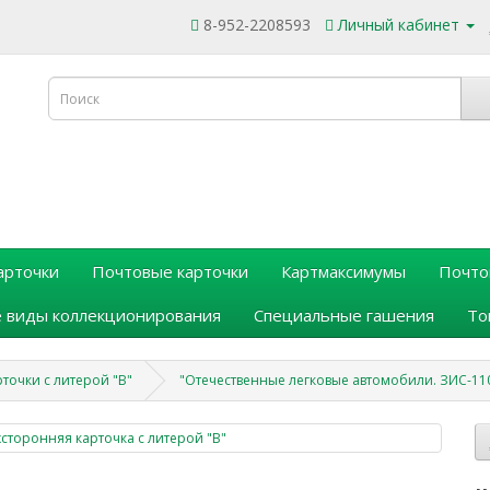
8-952-2208593
Личный кабинет
арточки
Почтовые карточки
Картмаксимумы
Почто
 виды коллекционирования
Специальные гашения
То
точки с литерой "В"
"Отечественные легковые автомобили. ЗИС-110