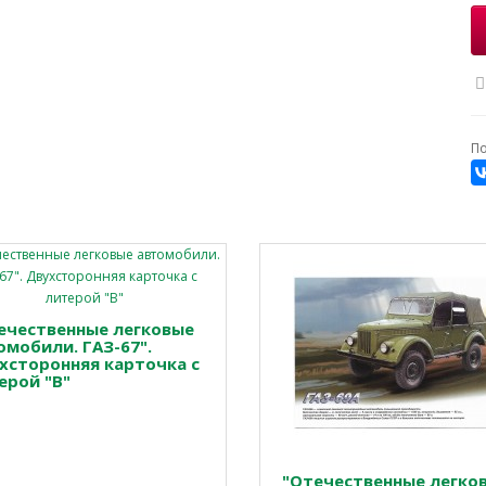
По
ечественные легковые
омобили. ГАЗ-67".
хсторонняя карточка с
ерой "В"
"Отечественные легко