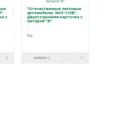
вые
"Отечественные легковые
".
автомобили. ЗИЛ-115В".
ка с
Двухсторонняя карточка с
литерой "В"
..
55р.
КУПИТЬ