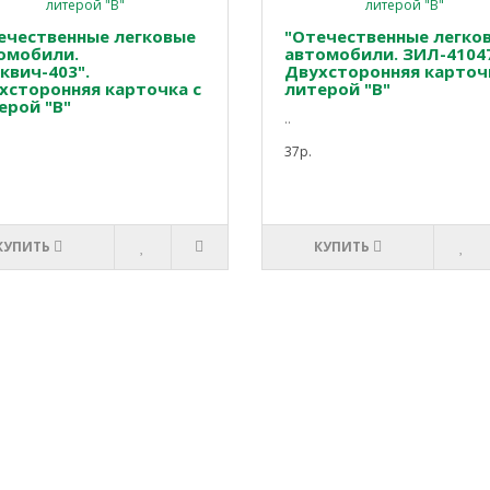
ечественные легковые
"Отечественные легко
омобили.
автомобили. ЗИЛ-41047
квич-403".
Двухсторонняя карточ
хсторонняя карточка с
литерой "В"
ерой "В"
..
37р.
КУПИТЬ
КУПИТЬ