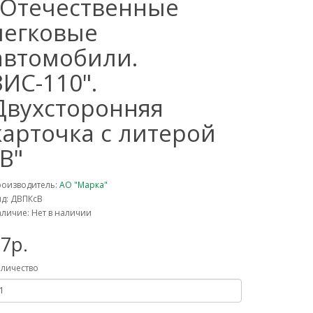
"Отечественные
легковые
автомобили.
ЗИС-110".
Двухсторонняя
карточка с литерой
"В"
роизводитель:
АО "Марка"
д: ДВПКсВ
личие: Нет в наличии
7р.
личество