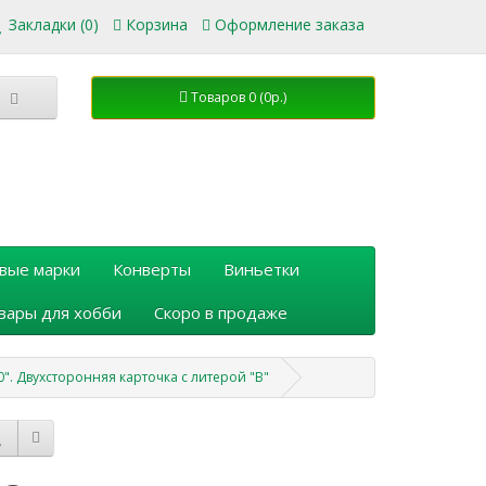
Закладки (0)
Корзина
Оформление заказа
Товаров 0 (0р.)
вые марки
Конверты
Виньетки
вары для хобби
Скоро в продаже
". Двухсторонняя карточка с литерой "В"