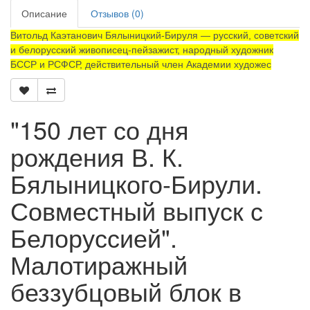
Описание
Отзывов (0)
Витольд Каэтанович Бялыницкий-Бируля — русский, советский
и белорусский живописец-пейзажист, народный художник
БССР и РСФСР, действительный член Академии художес
"150 лет со дня
рождения В. К.
Бялыницкого-Бирули.
Совместный выпуск с
Белоруссией".
Малотиражный
беззубцовый блок в