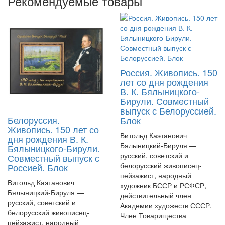
Рекомендуемые товары
Россия. Живопись. 150
лет со дня рождения
В. К. Бялыницкого-
Бирули. Совместный
выпуск с Белоруссией.
Белоруссия.
Блок
Живопись. 150 лет со
Витольд Каэтанович
дня рождения В. К.
Бялыницкий-Бируля —
Бялыницкого-Бирули.
русский, советский и
Совместный выпуск с
белорусский живописец-
Россией. Блок
пейзажист, народный
Витольд Каэтанович
художник БССР и РСФСР,
Бялыницкий-Бируля —
действительный член
русский, советский и
Академии художеств СССР.
белорусский живописец-
Член Товарищества
пейзажист, народный