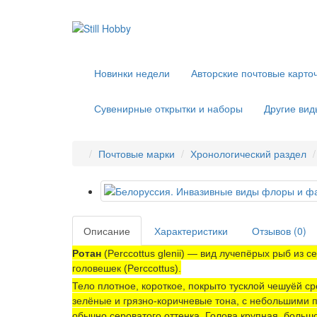
Новинки недели
Авторские почтовые карто
Сувенирные открытки и наборы
Другие вид
Почтовые марки
Хронологический раздел
Описание
Характеристики
Отзывов (0)
Ротан
(Perccottus glenii) — вид лучепёрых рыб из 
головешек (Perccottus).
Тело плотное, короткое, покрыто тусклой чешуёй с
зелёные и грязно-коричневые тона, с небольшими
обычно сероватого оттенка. Голова крупная, больш