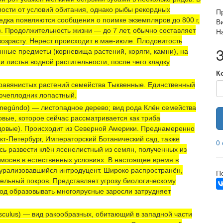
имости от условий обитания, однако рыбы рекордных
П
редка появляются сообщения о поимке экземпляров до 800 г,
Ви
. Продолжительность жизни — до 7 лет, обычно составляет
Н
возрасту. Нерест происходит в мае-июле. Плодовитость
онные предметы (корневища растений, коряги, камни), на
 листья водной растительности, после чего кладку
К
равянистых растений семейства Тыквенные. Единственный
лючеплодник
лопастный
.
r negúndo) — листопадное дерево; вид рода Клён семейства
вые, которое сейчас рассматривается как триба
овые). Происходит из Северной Америки. Преднамеренно
нкт-Петербург, Императорский Ботанический сад, также
0
ось развести клён ясенелистный из семян, полученных из
амосев в естественных условиях. В настоящее время в
урализовавшийся интродуцент. Широко распространён,
П
ельный покров. Представляет угрозу биологическому
род образовывать многоярусные заросли затрудняет
iusculus) — вид ракообразных, обитающий в западной части