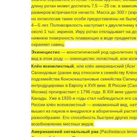
длину ротан может достигать 7,5 — 25 см, в завис
размеров встречаются нечасто. Масса до 300 г (из
но ихтиологам такие особи предоставлены не были)
4—5 лет. Половозрелость наступает к двухлетнему 
около 1 тыс. икринок. Икру ротан откладывает на д
нижнюю поверхность плавающих в воде предметов и
охраняет самец.
Эхиноцистис
— монотипический род однолетних т
вид в этом роду —
эхиноцистис
лопастный
, или ко
Клён ясенелистный
, или клён американский (Áce
Сапиндовые (ранее вид относили к семейству Клёно
подсемейства Конскокаштановые семейства Сапинд
интродуцирован в Европу в XVII веке. В России (Са
Москва) произрастает с 1796 года. В XIX веке удал
Канады. Уже в 1920-е годы стал наблюдаться его с
России клён ясенелистный — инвазионный вид, нат
вышел из парков и внедрился в аборигенный растит
разнообразию. Его способность быстрее других по
возобновление местных видов.
Американский сигнальный рак
(Pacifastacus len