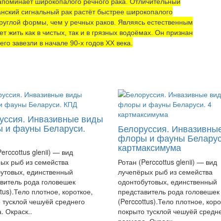
апоминает широкопалого речного рака. Отличительный
анский сигнальный рак растёт быстрее широкопалого
круглой формы, чем у речных раков. Являясь естественным
т жить как в чистых, так и в грязных водоёмах. Он признан
го завезли в начале 90-х годов XX века.
уссия. Инвазивные виды
 и фауны Беларуси.
Белоруссия. Инвазивны
флоры и фауны Беларус
картмаксимума
erccottus glenii) — вид
ых рыб из семейства
Ротан (Perccottus glenii) — вид
утовых, единственный
лучепёрых рыб из семейства
витель рода головешек
одонтобутовых, единственный
ttus).Тело плотное, короткое,
представитель рода головешек
 тусклой чешуёй среднего
(Perccottus).Тело плотное, коро
. Окраск..
покрыто тусклой чешуёй средн