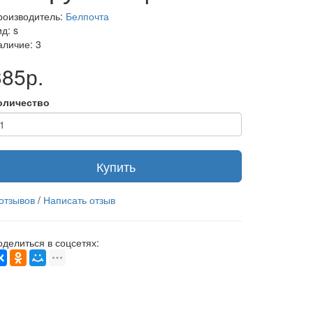
роизводитель:
Белпочта
д: s
аличие: 3
385р.
оличество
Купить
 отзывов
/
Написать отзыв
оделиться в соцсетях: