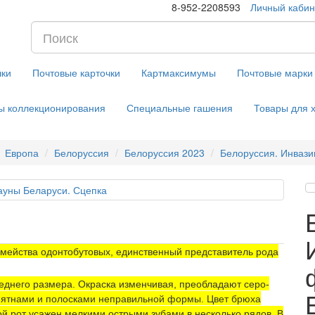
8-952-2208593
Личный кабин
чки
Почтовые карточки
Картмаксимумы
Почтовые марки
ы коллекционирования
Специальные гашения
Товары для 
Европа
Белоруссия
Белоруссия 2023
Белоруссия. Инваз
семейства одонтобутовых, единственный представитель рода
реднего размера. Окраска изменчивая, преобладают серо-
 пятнами и полосками неправильной формы. Цвет брюха
ой рот усажен мелкими острыми зубами в несколько рядов. В