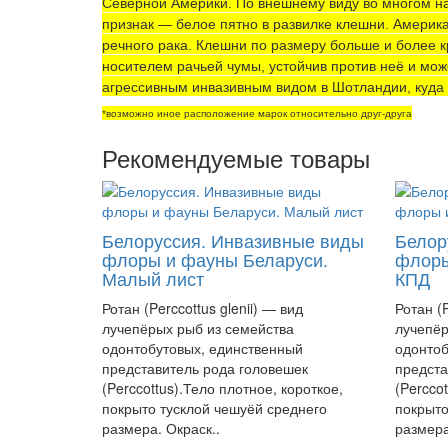
Северной Америки. По внешнему виду во многом н
признак — белое пятно в развилке клешни. Америк
речного рака. Клешни по размеру больше и более 
носителем рачьей чумы, устойчив против неё и може
агрессивным инвазивным видом в Шотландии, куда е
*возможно иное расположение марок относительно друг-друга
Рекомендуемые товары
Белоруссия. Инвазивные виды
Белор
флоры и фауны Беларуси.
флоры
Малый лист
КПД
Ротан (Perccottus glenii) — вид
Ротан (P
лучепёрых рыб из семейства
лучепёр
одонтобутовых, единственный
одонтоб
представитель рода головешек
предста
(Perccottus).Тело плотное, короткое,
(Percco
покрыто тусклой чешуёй среднего
покрыто
размера. Окраск..
размера