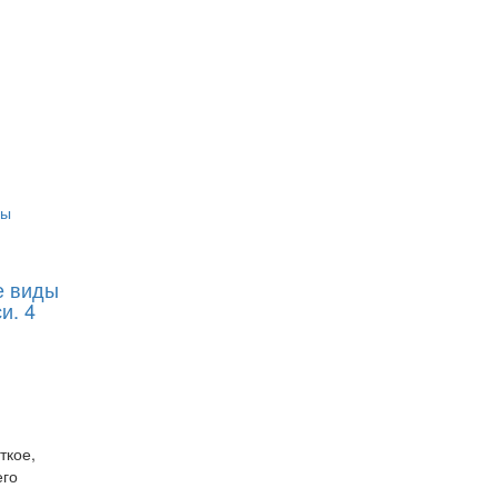
е виды
и. 4
ткое,
его