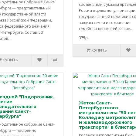
нодательное Собрание Санкт-
соответствии с указом президе
рбурга — представительный
России в целях популяризации
н государственной власти
государственной политики в с
екта Российской Федерации,
защиты семьи и сохранения
да федерального значения
семейных ценностей.Ключе..
-Петербурга. Состав: 50
375р.
тов, ..
КУПИТЬ
КУПИТЬ
ездной "Подорожник.
летие
Жетон Санкт-
онодательного
Петербургского
рания Санкт-
метрополитена "50 ле
ербурга"
Колледжу метрополит
и железнодорожного
нодательное собрание Санкт-
транспорта" в блистер
рбурга — постоянно
Колледж метрополитена был