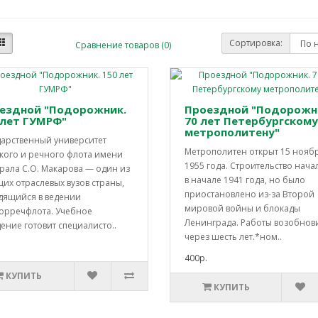
Сортировка:
Сравнение товаров (0)
ездной "Подорожник.
Проездной "Подорожн
 лет ГУМРФ"
70 лет Петербургскому
метрополитену"
дарственный университет
Метрополитен открыт 15 нояб
кого и речного флота имени
1955 года. Строительство нача
рала С.О. Макарова — один из
в начале 1941 года, но было
их отраслевых вузов страны,
приостановлено из-за Второй
дящийся в ведении
мировой войны и блокады
орречфлота. Учебное
Ленинграда. Работы возобнов
ение готовит специалисто..
через шесть лет.*ном..
400р.
КУПИТЬ
КУПИТЬ