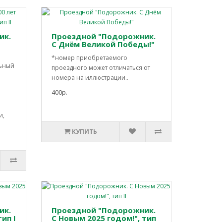
ик.
Проездной "Подорожник.
С Днём Великой Победы!"
*номер приобретаемого
льный
проездного может отличаться от
номера на иллюстрации..
400р.
и,
КУПИТЬ
ик.
Проездной "Подорожник.
ип I
С Новым 2025 годом!", тип