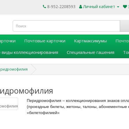
8-952-2208593
Личный кабинет
арточки
Почтовые карточки
Картмаксимумы
Почто
 виды коллекционирования
Специальные гашения
То
еридромофилия
идромофилия
Перидромофилия –
коллекционирования знаков опл
(проездные билеты, жетоны, талоны, абонементные ка
«билетофилией»