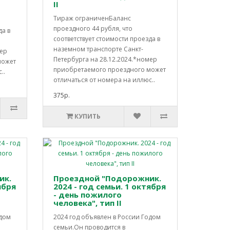
II
Тираж ограниченБаланс
проездного 44 рубля, что
да в
соответствует стоимости проезда в
наземном транспорте Санкт-
мер
Петербурга на 28.12.2024.*номер
может
приобретаемого проездного может
..
отличаться от номера на иллюс..
375р.
КУПИТЬ
ик.
Проездной "Подорожник.
ября
2024 - год семьи. 1 октября
- день пожилого
человека", тип II
одом
2024 год объявлен в России Годом
семьи.Он проводится в