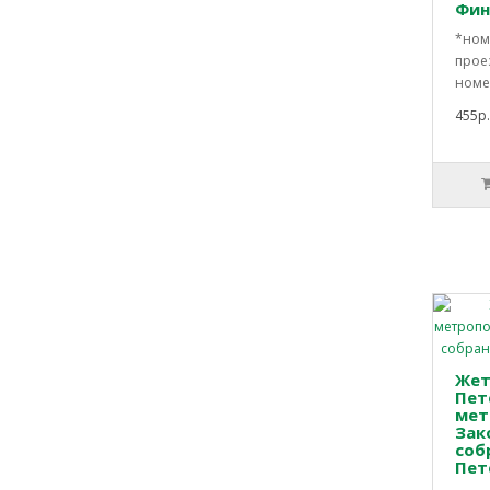
Фин
*ном
прое
номе
455р.
Жет
Пет
мет
Зак
соб
Пет