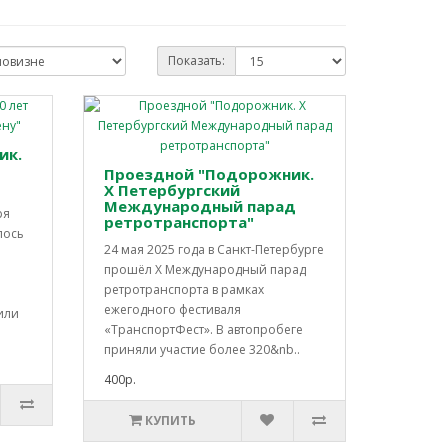
Показать:
ик.
Проездной "Подорожник.
Х Петербургский
Международный парад
ря
ретротранспорта"
лось
24 мая 2025 года в Санкт-Петербурге
прошёл X Международный парад
ретротранспорта в рамках
ежегодного фестиваля
или
«ТранспортФест». В автопробеге
приняли участие более 320&nb..
400р.
КУПИТЬ