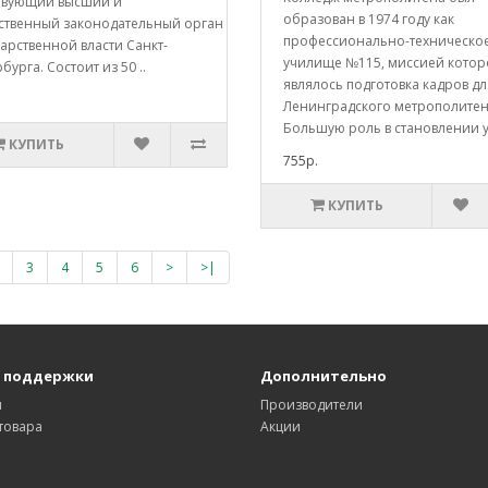
твующий высший и
образован в 1974 году как
ственный законодательный орган
профессионально-техническо
арственной власти Санкт-
училище №115, миссией котор
бурга. Состоит из 50 ..
являлось подготовка кадров дл
Ленинградского метрополитен
Большую роль в становлении у
КУПИТЬ
755р.
КУПИТЬ
3
4
5
6
>
>|
 поддержки
Дополнительно
ы
Производители
товара
Акции