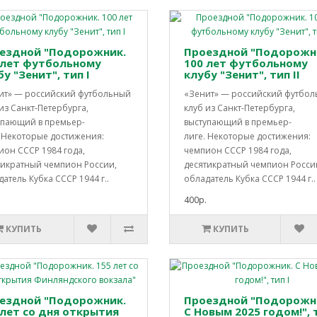
ездной "Подорожник.
Проездной "Подорожн
 лет футбольному
100 лет футбольному
у "Зенит", тип I
клубу "Зенит", тип II
ит» — российский футбольный
«Зенит» — российский футбо
из Санкт-Петербурга,
клуб из Санкт-Петербурга,
упающий в премьер-
выступающий в премьер-
. Некоторые достижения:
лиге. Некоторые достижения:
ион СССР 1984 года,
чемпион СССР 1984 года,
тикратный чемпион России,
десятикратный чемпион Росси
атель Кубка СССР 1944 г..
обладатель Кубка СССР 1944 г..
400р.
КУПИТЬ
КУПИТЬ
ездной "Подорожник.
Проездной "Подорожн
 лет со дня открытия
С Новым 2025 годом!", т