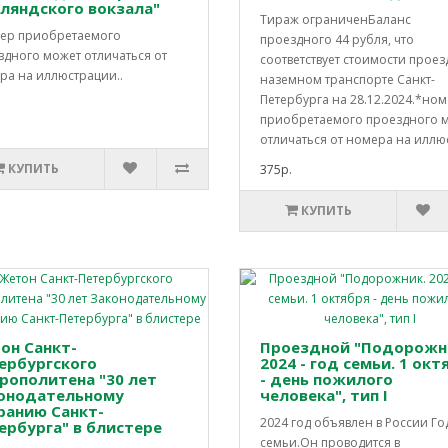
ляндского вокзала"
Тираж ограниченБаланс
ер приобретаемого
проездного 44 рубля, что
здного может отличаться от
соответствует стоимости проез
ра на иллюстрации..
наземном транспорте Санкт-
Петербурга на 28.12.2024.*но
приобретаемого проездного 
отличаться от номера на иллюс
КУПИТЬ
375р.
КУПИТЬ
он Санкт-
Проездной "Подорожн
ербургского
2024 - год семьи. 1 окт
рополитена "30 лет
- день пожилого
онодательному
человека", тип I
ранию Санкт-
2024 год объявлен в России Г
ербурга" в блистере
семьи.Он проводится в