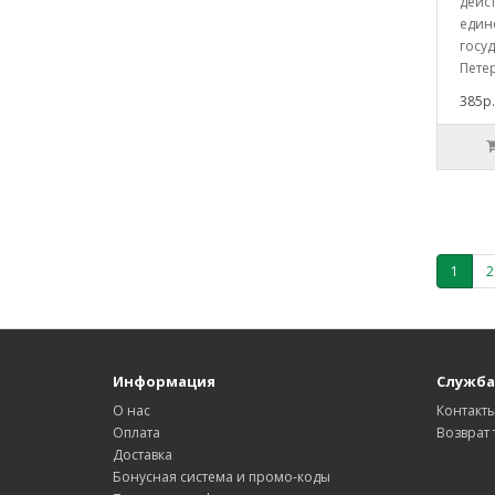
дейс
един
госуд
Петер
385р.
1
2
Информация
Служба
О нас
Контакт
Оплата
Возврат 
Доставка
Бонусная система и промо-коды