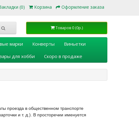
Закладки (0)
Корзина
Оформление заказа
Товаров 0 (0р.)
вые марки
Конверты
Виньетки
вары для хобби
Скоро в продаже
аты проезда в общественном транспорте
рточки и т. д.)
. В просторечии именуется