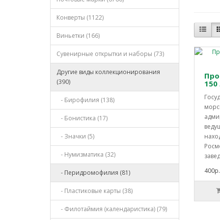
Конверты (1122)
Виньетки (166)
Сувенирные открытки и наборы (73)
Другие виды коллекционирования
Про
(390)
150
Госу
- Бирофилия (138)
морс
адми
- Бонистика (17)
ведущ
- Значки (5)
нахо
Росм
- Нумизматика (32)
завед
400р.
- Перидромофилия (81)
- Пластиковые карты (38)
- Филотаймия (календаристика) (79)