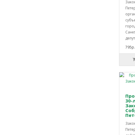
Зако
Пете
орга
субъ
горо
Санкт
депута
795р.
Про
30-
Зак
Соб
Пет
Зако
Пете