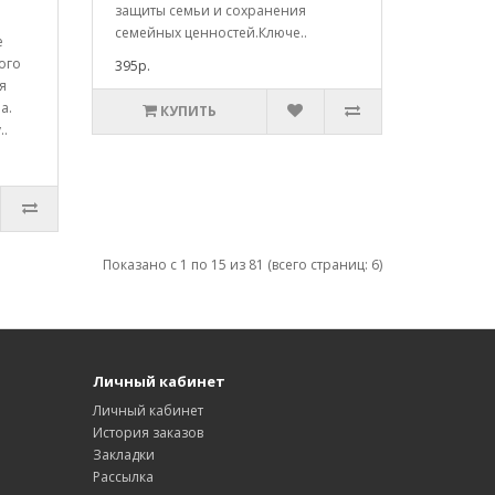
защиты семьи и сохранения
семейных ценностей.Ключе..
е
ого
395р.
я
а.
КУПИТЬ
..
Показано с 1 по 15 из 81 (всего страниц: 6)
Личный кабинет
Личный кабинет
История заказов
Закладки
Рассылка