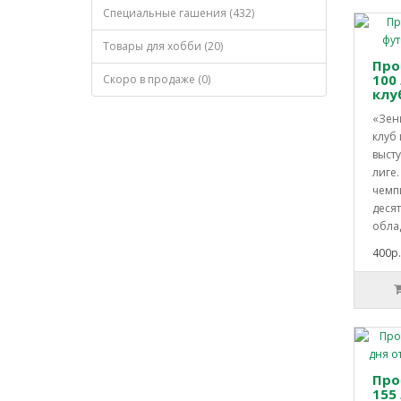
Специальные гашения (432)
Товары для хобби (20)
Про
100
Скоро в продаже (0)
клуб
«Зен
клуб 
выст
лиге
чемп
деся
облад
400р.
Про
155