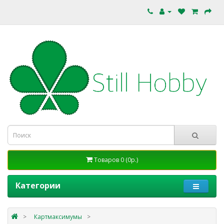
Товаров 0 (0р.)
Категории
Картмаксимумы