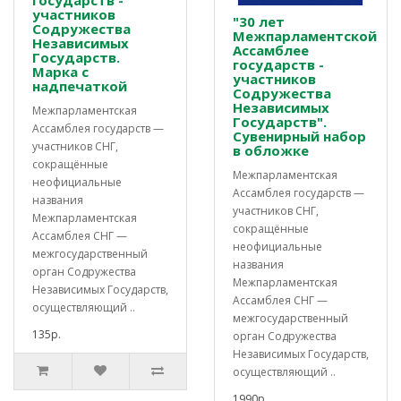
государств -
участников
"30 лет
Содружества
Межпарламентской
Независимых
Ассамблее
Государств.
государств -
Марка с
участников
надпечаткой
Содружества
Независимых
Межпарламентская
Государств".
Ассамблея государств —
Сувенирный набор
участников СНГ,
в обложке
сокращённые
Межпарламентская
неофициальные
Ассамблея государств —
названия
участников СНГ,
Межпарламентская
сокращённые
Ассамблея СНГ —
неофициальные
межгосударственный
названия
орган Содружества
Межпарламентская
Независимых Государств,
Ассамблея СНГ —
осуществляющий ..
межгосударственный
135р.
орган Содружества
Независимых Государств,
осуществляющий ..
1990р.