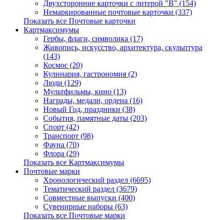
Двухсторонние карточки с литерой "В" (154)
Немаркированные почтовые карточки (337)
Показать все Почтовые карточки
Картмаксимумы
Гербы, флаги, символика (17)
Живопись, искусство, архитектура, скульптура
(143)
Космос (20)
Кулинария, гастрономия (2)
Люди (129)
Мультфильмы, кино (13)
Награды, медали, ордена (16)
Новый Год, праздники (38)
События, памятные даты (203)
Спорт (42)
Транспорт (98)
Фауна (70)
Флора (29)
Показать все Картмаксимумы
Почтовые марки
Хронологический раздел (6695)
Тематический раздел (3679)
Совместные выпуски (400)
Сувенирные наборы (63)
Показать все Почтовые марки