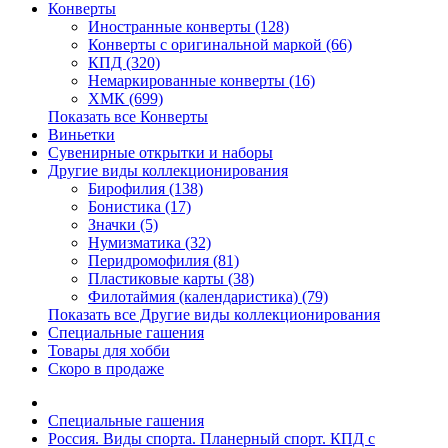
Конверты
Иностранные конверты (128)
Конверты с оригинальной маркой (66)
КПД (320)
Немаркированные конверты (16)
ХМК (699)
Показать все Конверты
Виньетки
Сувенирные открытки и наборы
Другие виды коллекционирования
Бирофилия (138)
Бонистика (17)
Значки (5)
Нумизматика (32)
Перидромофилия (81)
Пластиковые карты (38)
Филотаймия (календаристика) (79)
Показать все Другие виды коллекционирования
Специальные гашения
Товары для хобби
Скоро в продаже
Специальные гашения
Россия. Виды спорта. Планерный спорт. КПД с