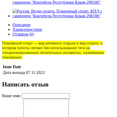
гашением "Коктебель Республики Крым 298186"
Описание
Характеристики
Отзывов (0)
Планёрный
спорт
— вид активного отдыха и вид
спорта
, в
котором пилоты летают без использования тяги на
специализированных летательных аппаратах, называемых
планёрами.
Issue Date
Дата выхода
07.11.2023
Написать отзыв
Ваше имя: