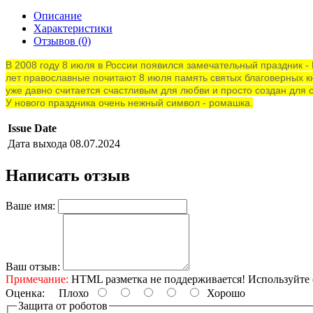
Описание
Характеристики
Отзывов (0)
В 2008 году 8 июля в России появился замечательный праздник -
лет православные почитают 8 июля память святых благоверных кн
уже давно считается счастливым для любви и просто создан для 
У нового праздника очень нежный символ - ромашка.
Issue Date
Дата выхода
08.07.2024
Написать отзыв
Ваше имя:
Ваш отзыв:
Примечание:
HTML разметка не поддерживается! Используйте 
Оценка:
Плохо
Хорошо
Защита от роботов