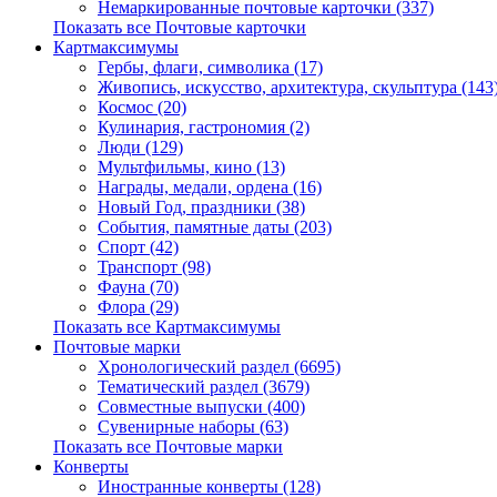
Немаркированные почтовые карточки (337)
Показать все Почтовые карточки
Картмаксимумы
Гербы, флаги, символика (17)
Живопись, искусство, архитектура, скульптура (143
Космос (20)
Кулинария, гастрономия (2)
Люди (129)
Мультфильмы, кино (13)
Награды, медали, ордена (16)
Новый Год, праздники (38)
События, памятные даты (203)
Спорт (42)
Транспорт (98)
Фауна (70)
Флора (29)
Показать все Картмаксимумы
Почтовые марки
Хронологический раздел (6695)
Тематический раздел (3679)
Совместные выпуски (400)
Сувенирные наборы (63)
Показать все Почтовые марки
Конверты
Иностранные конверты (128)