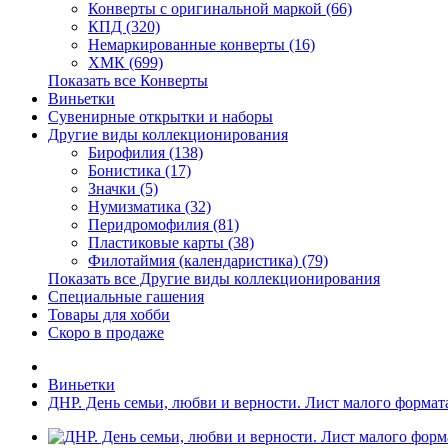
Конверты с оригинальной маркой (66)
КПД (320)
Немаркированные конверты (16)
ХМК (699)
Показать все Конверты
Виньетки
Сувенирные открытки и наборы
Другие виды коллекционирования
Бирофилия (138)
Бонистика (17)
Значки (5)
Нумизматика (32)
Перидромофилия (81)
Пластиковые карты (38)
Филотаймия (календаристика) (79)
Показать все Другие виды коллекционирования
Специальные гашения
Товары для хобби
Скоро в продаже
Виньетки
ДНР. День семьи, любви и верности. Лист малого формат