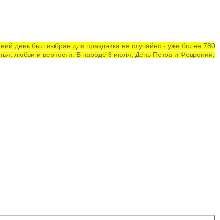
тний день был выбран для праздника не случайно - уже более 780
ья, любви и верности. В народе 8 июля, День Петра и Февронии,