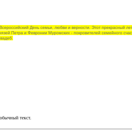
 Всероссийский День семьи, любви и верности. Этот прекрасный ле
язей Петра и Февронии Муромских - покровителей семейного счаст
свадеб.
обычный текст.